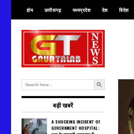
Skip
होम
छत्तीसगढ़
मध्यप्रदेश
देश
विदेश
to
content
हर खबर की तह तक
गौरतलब न्यूज
Search Button
Search
for:
बड़ी खबरें
A SHOCKING INCIDENT OF
GOVERNMENT HOSPITAL: