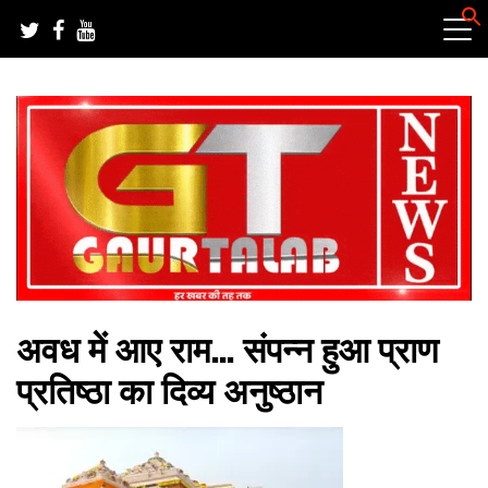
Skip
to
content
हर खबर की तह तक
गौरतलब न्यूज
अवध में आए राम… संपन्न हुआ प्राण
प्रतिष्ठा का दिव्य अनुष्ठान