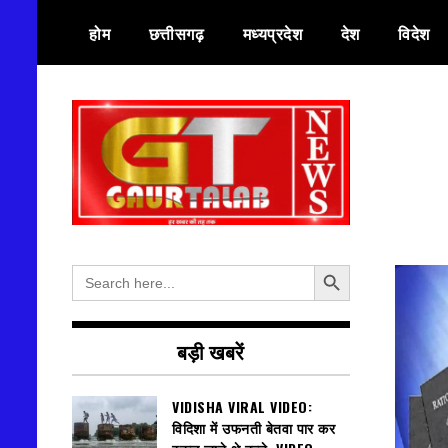
Skip
होम
छत्तीसगढ़
मध्यप्रदेश
देश
विदेश
to
content
हर खबर की तह तक
गौरतलब न्यूज
Search Button
Search
for:
बड़ी खबरें
VIDISHA VIRAL VIDEO:
विदिशा में उफनती बेतवा पार कर