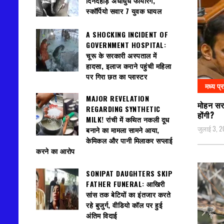
दिनदहाड़े अंधाधुंध फायरिंग,
स्कॉर्पियो सवार 7 युवक घायल
A SHOCKING INCIDENT OF
GOVERNMENT HOSPITAL:
चूरू के सरकारी अस्पताल में
हादसा, इलाज कराने पहुंची महिला
पर गिरा छत का प्लास्टर
मध्य प्
MAJOR REVELATION
मोहन सर
REGARDING SYNTHETIC
होंगी?
MILK! रांची में कथित नकली दूध
जुलाई 3, 
बनाने का मामला सामने आया,
केमिकल और पानी मिलाकर सप्लाई
करने का आरोप
SONIPAT DAUGHTERS SKIP
FATHER FUNERAL: आखिरी
सांस तक बेटियों का इंतजार करते
रहे बुजुर्ग, वीडियो कॉल पर हुई
अंतिम विदाई