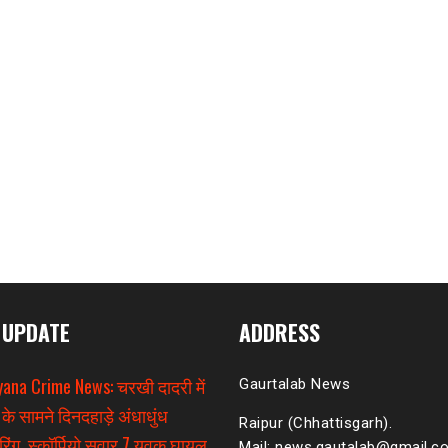
 UPDATE
ADDRESS
ana Crime News: चरखी दादरी में
Gaurtalab News
 के सामने दिनदहाड़े अंधाधुंध
Raipur (Chhattisgarh).
िंग, स्कॉर्पियो सवार 7 युवक घायल
Mail: news.gautalab@gmail.c