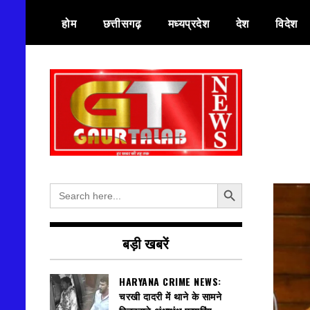
Skip
होम
छत्तीसगढ़
मध्यप्रदेश
देश
विदेश
to
content
हर खबर की तह तक
गौरतलब न्यूज
Search Button
Search
for:
बड़ी खबरें
HARYANA CRIME NEWS:
चरखी दादरी में थाने के सामने