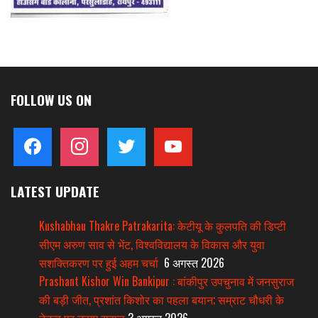
FOLLOW US ON
facebook
instagram
twitter
youtube
LATEST UPDATE
Kushabhau Thakre Patrakarita: केटीयू के कुलपति की डिप्टी
सीएम अरुण साव से भेंट, विश्वविद्यालय के विकास और युवा
सशक्तिकरण पर हुई अहम चर्चा
6 अगस्त 2026
Prashant Kishor Win Bankipur : बांकीपुर उपचुनाव में जनसुराज
की बड़ी जीत, प्रशांत किशोर का पहला बयान; सम्राट चौधरी के