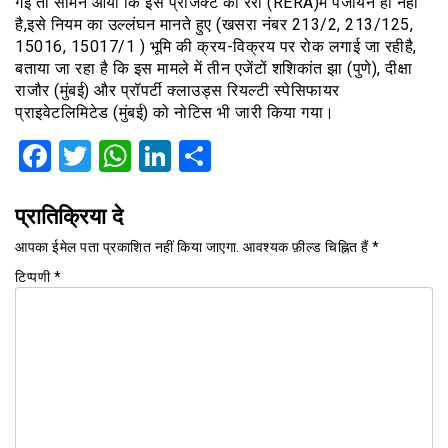
गई तो सामने आया कि इस प्रोजेक्ट का रेरा (RERA)में पंजीयन ही नहीं
है,इसे नियम का उल्लंघन मानते हुए (खसरा नंबर 213/2, 213/125,
15016, 15017/1 ) भूमि की क्रय-विक्रय पर रोक लगाई जा रहीहै,
बताया जा रहा है कि इस मामले में तीन एजेंटों शशिकांत झा (पुणे), दीक्षा
राजौर (मुंबई) और प्रॉपर्टी क्लाउड्स रियल्टी स्पेसिफायर
प्राइवेटलिमिटेड (मुंबई) को नोटिस भी जारी किया गया।
Facebook
Twitter
WhatsApp
LinkedIn
Share
प्रातिक्रिया दे
आपका ईमेल पता प्रकाशित नहीं किया जाएगा.
आवश्यक फ़ील्ड चिह्नित हैं
*
टिप्पणी
*