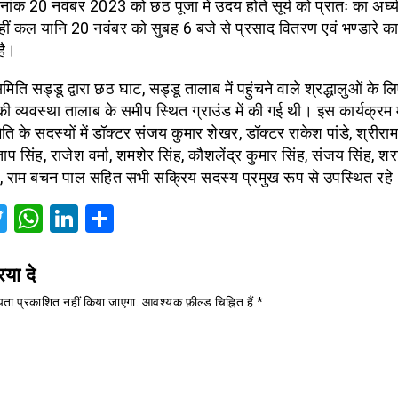
नांक 20 नवंबर 2023 को छठ पूजा में उदय होते सूर्य को प्रातः का अर्घ्
ीं कल यानि 20 नवंबर को सुबह 6 बजे से प्रसाद वितरण एवं भण्डारे
है।
िति सड्डू द्वारा छठ घाट, सड्डू तालाब में पहुंचने वाले श्रद्धालुओं के लिए
ग की व्यवस्था तालाब के समीप स्थित ग्राउंड में की गई थी। इस कार्यक्रम म
ति के सदस्यों में डॉक्टर संजय कुमार शेखर, डॉक्टर राकेश पांडे, श्रीरा
रताप सिंह, राजेश वर्मा, शमशेर सिंह, कौशलेंद्र कुमार सिंह, संजय सिंह, शरद
ह, राम बचन पाल सहित सभी सक्रिय सदस्य प्रमुख रूप से उपस्थित रहे
acebook
Twitter
WhatsApp
LinkedIn
Share
िया दे
ता प्रकाशित नहीं किया जाएगा.
आवश्यक फ़ील्ड चिह्नित हैं
*