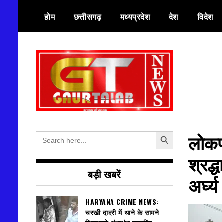
Skip
होम
छत्तीसगढ़
मध्यप्रदेश
देश
विदेश
to
content
हर खबर की तह तक
गौरतलब न्यूज
Search Button
Search
लोकपर
for:
श्रद्
बड़ी खबरें
अर्घ्य
HARYANA CRIME NEWS:
चरखी दादरी में थाने के सामने