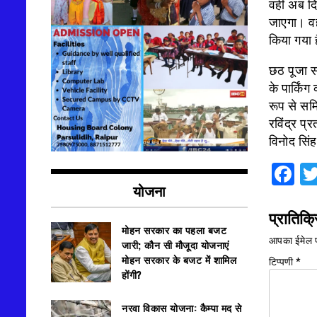
वहीं अब दि
जाएगा। वह
किया गया 
छठ पूजा सम
के पार्किं
रूप से समि
रविंद्र प्
विनोद सिं
F
योजना
प्रातिक्र
मोहन सरकार का पहला बजट
आपका ईमेल प
जारी; कौन सी मौजूदा योजनाएं
मोहन सरकार के बजट में शामिल
टिप्पणी
*
होंगी?
नरवा विकास योजना: कैम्पा मद से