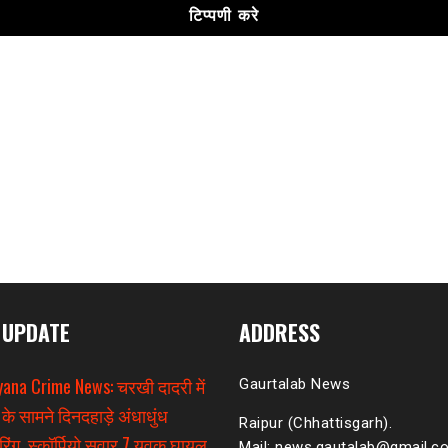
 UPDATE
ADDRESS
ana Crime News: चरखी दादरी में
Gaurtalab News
 के सामने दिनदहाड़े अंधाधुंध
Raipur (Chhattisgarh).
िंग, स्कॉर्पियो सवार 7 युवक घायल
Mail: news.gautalab@gmail.c