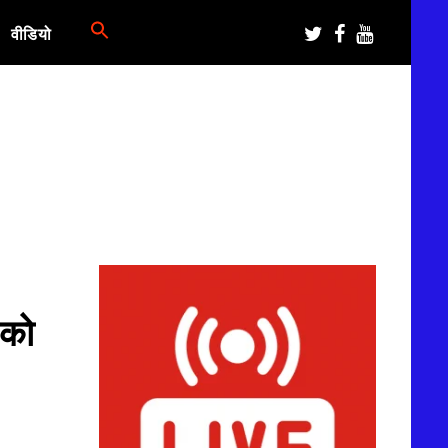
वीडियो
 को