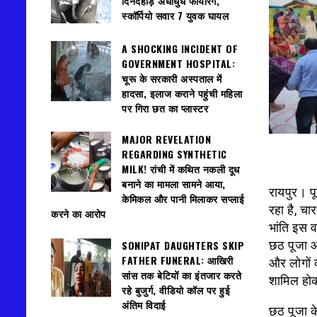
दिनदहाड़े अंधाधुंध फायरिंग,
स्कॉर्पियो सवार 7 युवक घायल
A SHOCKING INCIDENT OF
GOVERNMENT HOSPITAL:
चूरू के सरकारी अस्पताल में
हादसा, इलाज कराने पहुंची महिला
पर गिरा छत का प्लास्टर
MAJOR REVELATION
REGARDING SYNTHETIC
MILK! रांची में कथित नकली दूध
बनाने का मामला सामने आया,
रायपुर। पू
केमिकल और पानी मिलाकर सप्लाई
रहा है, चा
करने का आरोप
भांति इस 
SONIPAT DAUGHTERS SKIP
छठ पूजा आ
FATHER FUNERAL: आखिरी
और लोगों क
सांस तक बेटियों का इंतजार करते
शामिल होक
रहे बुजुर्ग, वीडियो कॉल पर हुई
अंतिम विदाई
छठ पूजा क