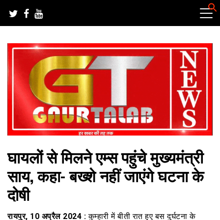
Skip
to
content
हर खबर की तह तक
गौरतलब न्यूज
घायलों से मिलने एम्स पहुंचे मुख्यमंत्री
साय, कहा- बख्शे नहीं जाएंगे घटना के
दोषी
रायपुर, 10 अप्रैल 2024 :
कुम्हारी में बीती रात हुए बस दुर्घटना के