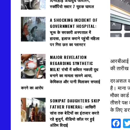
दिनदहाड़े अंधाधुंध फायरिंग,
स्कॉर्पियो सवार 7 युवक घायल
A SHOCKING INCIDENT OF
GOVERNMENT HOSPITAL:
चूरू के सरकारी अस्पताल में
हादसा, इलाज कराने पहुंची महिला
पर गिरा छत का प्लास्टर
MAJOR REVELATION
आरबीआई ने 
REGARDING SYNTHETIC
की तारीख 
MILK! रांची में कथित नकली दूध
बनाने का मामला सामने आया,
दरअसल कार्
केमिकल और पानी मिलाकर सप्लाई
करने का आरोप
है। माना 
मौका कार्ड
SONIPAT DAUGHTERS SKIP
तीसरे पक्
FATHER FUNERAL: आखिरी
के लिए डर
सांस तक बेटियों का इंतजार करते
रहे बुजुर्ग, वीडियो कॉल पर हुई
F
अंतिम विदाई