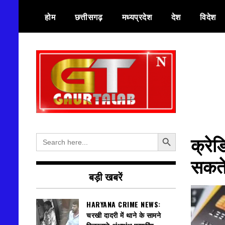
Skip
होम
छत्तीसगढ़
मध्यप्रदेश
देश
विदेश
to
content
हर खबर की तह तक
गौरतलब न्यूज
Search Button
Search
क्रेड
for:
सकते 
बड़ी खबरें
HARYANA CRIME NEWS:
चरखी दादरी में थाने के सामने