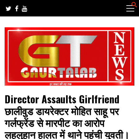
Skip
to
content
हर खबर की तह तक
गौरतलब न्यूज
Director Assaults Girlfriend
छालीवुड डायरेक्टर मोहित साहू पर
गर्लफ्रेंड से मारपीट का आरोप
लहूलुहान हालत में थाने पहुंची युवती।