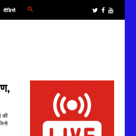
वीडियो
रण,
ष की
जिसे