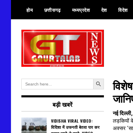
Skip
होम
छत्तीसगढ़
मध्यप्रदेश
देश
विदेश
to
content
हर खबर की तह तक
गौरतलब न्यूज
Search Button
Search
विशेष
for:
जानिए
बड़ी खबरें
नई दिल्ल
VIDISHA VIRAL VIDEO:
लड़कियों 
विदिशा में उफनती बेतवा पार कर
अक्सर ‘साइ