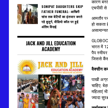
कारण बनते
SONIPAT DAUGHTERS SKIP
एचपीवी से
FATHER FUNERAL: आखिरी
सांस तक बेटियों का इंतजार करते
आमतौर पर 
रहे बुजुर्ग, वीडियो कॉल पर हुई
हो सकता है
अंतिम विदाई
असामान्यत
GLOBOCAN
JACK AND JILL EDUCATION
भारत में 
ACADEMY
पैप स्मीयर
जिससे कैं
वैक्सीन क
पाखी अग्र
चाहिए. बे
महिलाएं भी
ज्यादा सुरक
सर्वाइकल क