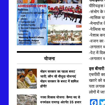
पीरियड्स क
-संभोग के 
-मासिक धर्
-मेनापॉज क
-पेल्विस य
-पेशाब कर
-वजन का 
-लगातार 
-पेट में दि
योजना
-लगातार 
इस बीमारी 
मोहन सरकार का पहला बजट
एचपीवी का
जारी; कौन सी मौजूदा योजनाएं
खतरे को क
मोहन सरकार के बजट में शामिल
होंगी?
पता लगाकर
लोगों में 
नरवा विकास योजना: कैम्पा मद से
F
वनमंडल रायगढ़ अंतर्गत 35 हजार