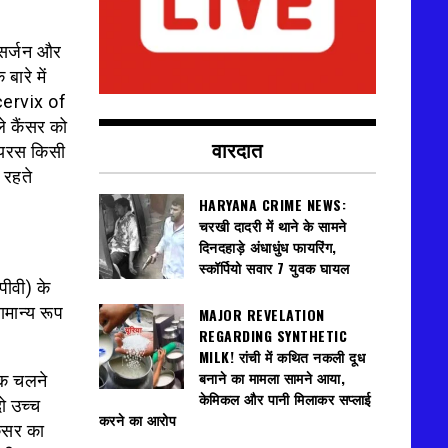
 सर्जन और
ारे में
 cervix of
ले कैंसर को
वारदात
वायरस किसी
 रहते
HARYANA CRIME NEWS:
चरखी दादरी में थाने के सामने
दिनदहाड़े अंधाधुंध फायरिंग,
स्कॉर्पियो सवार 7 युवक घायल
पीवी) के
ामान्य रूप
MAJOR REVELATION
REGARDING SYNTHETIC
MILK! रांची में कथित नकली दूध
बनाने का मामला सामने आया,
तक चलने
केमिकल और पानी मिलाकर सप्लाई
ो उच्च
करने का आरोप
ैंसर का