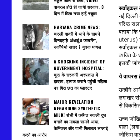
स्कूल जाते थे बच्चे, VIDEO
वायरल होते ही जागी सरकार, 3
सर्वाइकल 
दिन में मिला नया हाई स्कूल
नई दिल्ली
वरिष्ठ सल
HARYANA CRIME NEWS:
बताया कि 
चरखी दादरी में थाने के सामने
uterus) में
दिनदहाड़े अंधाधुंध फायरिंग,
स्कॉर्पियो सवार 7 युवक घायल
सर्वाइकल 
व्यक्ति क
A SHOCKING INCIDENT OF
इसकी जांच
GOVERNMENT HOSPITAL:
चूरू के सरकारी अस्पताल में
ये वायरस ह
हादसा, इलाज कराने पहुंची महिला
पर गिरा छत का प्लास्टर
उन्होंने आ
लगातार संक
MAJOR REVELATION
से विकसित
REGARDING SYNTHETIC
MILK! रांची में कथित नकली दूध
उच्च जोखि
बनाने का मामला सामने आया,
वाला (लगा
केमिकल और पानी मिलाकर सप्लाई
करने का आरोप
जोखिम वाल