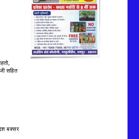
महतो,
 जी सहित
दश बक्सर