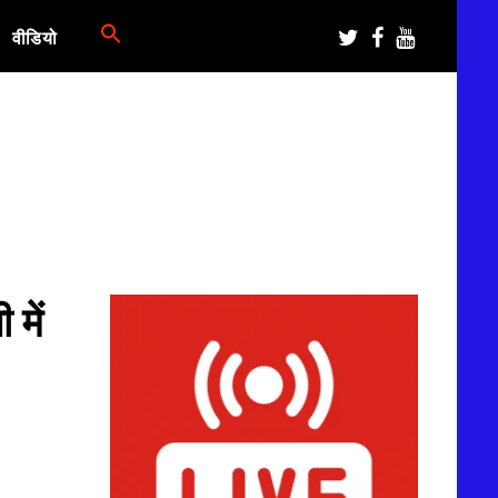
वीडियो
 में