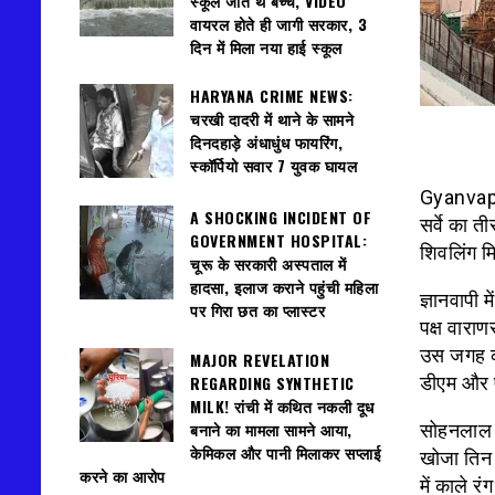
स्कूल जाते थे बच्चे, VIDEO
वायरल होते ही जागी सरकार, 3
दिन में मिला नया हाई स्कूल
HARYANA CRIME NEWS:
चरखी दादरी में थाने के सामने
दिनदहाड़े अंधाधुंध फायरिंग,
स्कॉर्पियो सवार 7 युवक घायल
Gyanvapi 
A SHOCKING INCIDENT OF
सर्वे का त
GOVERNMENT HOSPITAL:
शिवलिंग मि
चूरू के सरकारी अस्पताल में
हादसा, इलाज कराने पहुंची महिला
ज्ञानवापी म
पर गिरा छत का प्लास्टर
पक्ष वाराण
उस जगह को
MAJOR REVELATION
REGARDING SYNTHETIC
डीएम और ए
MILK! रांची में कथित नकली दूध
बनाने का मामला सामने आया,
सोहनलाल न
केमिकल और पानी मिलाकर सप्लाई
खोजा तिन प
करने का आरोप
में काले र