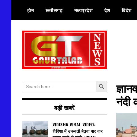
Skip
होम
छत्तीसगढ़
मध्यप्रदेश
देश
विदेश
to
content
हर खबर की तह तक
गौरतलब न्यूज
Search Button
Search
ज्ञानव
for:
नंदी 
बड़ी खबरें
VIDISHA VIRAL VIDEO:
विदिशा में उफनती बेतवा पार कर