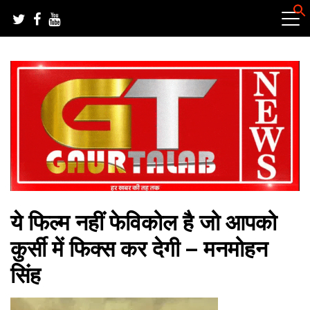
Skip
to
content
हर खबर की तह तक
गौरतलब न्यूज
ये फिल्म नहीं फेविकोल है जो आपको
कुर्सी में फिक्स कर देगी – मनमोहन
सिंह