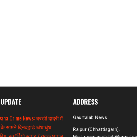
 UPDATE
ADDRESS
ana Crime News: चरखी दादरी में
Gaurtalab News
 के सामने दिनदहाड़े अंधाधुंध
Raipur (Chhattisgarh).
िंग, स्कॉर्पियो सवार 7 युवक घायल
Mail: news.gautalab@gmail.c