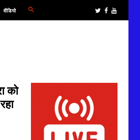
वीडियो
रा को
 रहा