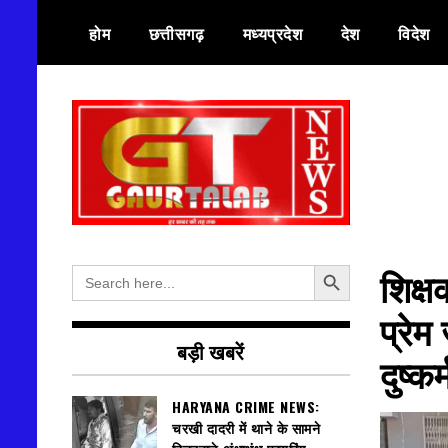
Skip
होम
छत्तीसगढ़
मध्यप्रदेश
देश
विदेश
to
content
हर खबर की तह तक
गौरतलब न्यूज
Search Button
Search
शिक्ष
for:
प्रेम
बड़ी खबरें
दुष्कर
HARYANA CRIME NEWS:
चरखी दादरी में थाने के सामने