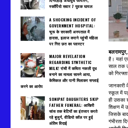
दिनदहाड़े अंधाधुंध फायरिंग,
स्कॉर्पियो सवार 7 युवक घायल
A SHOCKING INCIDENT OF
GOVERNMENT HOSPITAL:
चूरू के सरकारी अस्पताल में
हादसा, इलाज कराने पहुंची महिला
पर गिरा छत का प्लास्टर
बलरामपुर
MAJOR REVELATION
है। यहां 
REGARDING SYNTHETIC
साल तक उस
MILK! रांची में कथित नकली दूध
को गिरफ्त
बनाने का मामला सामने आया,
केमिकल और पानी मिलाकर सप्लाई
जानकारी क
करने का आरोप
स्कूल में 
SONIPAT DAUGHTERS SKIP
ही उसका श
FATHER FUNERAL: आखिरी
शिक्षण में
सांस तक बेटियों का इंतजार करते
जिसके बाद
रहे बुजुर्ग, वीडियो कॉल पर हुई
गंभीरता द
अंतिम विदाई