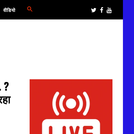
वीडियो
 ?
रहा