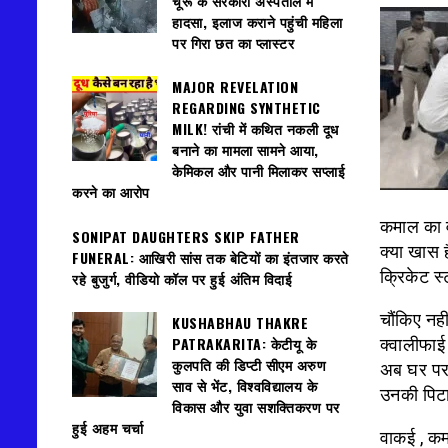
चूरू के सरकारी अस्पताल में
हादसा, इलाज कराने पहुंची महिला
पर गिरा छत का प्लास्टर
MAJOR REVELATION
REGARDING SYNTHETIC
MILK! रांची में कथित नकली दूध
बनाने का मामला सामने आया,
केमिकल और पानी मिलाकर सप्लाई
करने का आरोप
कमाल का व
SONIPAT DAUGHTERS SKIP FATHER
क्या खास ह
FUNERAL: आखिरी सांस तक बेटियों का इंतजार करते
क्रिकेट स
रहे बुजुर्ग, वीडियो कॉल पर हुई अंतिम विदाई
चौंकिए नह
KUSHABHAU THAKRE
PATRAKARITA: केटीयू के
क्वालीफाई
कुलपति की डिप्टी सीएम अरुण
अब घर पर 
साव से भेंट, विश्वविद्यालय के
उनकी पिटाई
विकास और युवा सशक्तिकरण पर
हुई अहम चर्चा
वाकई , कमा