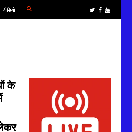
वीडियो
ों के
ं
लेकर