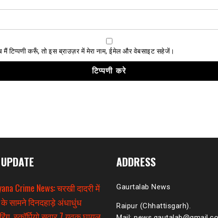
ैं टिप्पणी करूँ, तो इस ब्राउज़र में मेरा नाम, ईमेल और वेबसाइट सहेजें।
 UPDATE
ADDRESS
ana Crime News: चरखी दादरी में
Gaurtalab News
 के सामने दिनदहाड़े अंधाधुंध
Raipur (Chhattisgarh).
िंग, स्कॉर्पियो सवार 7 युवक घायल
Mail: news.gautalab@gmail.c