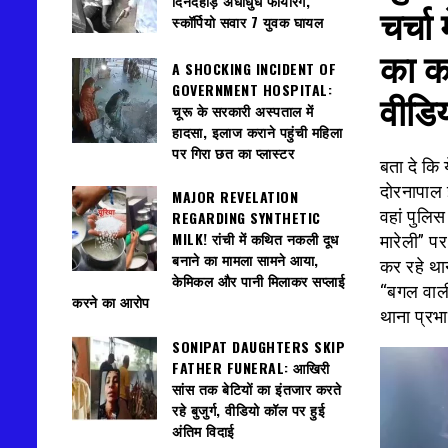
दिनदहाड़े अंधाधुंध फायरिंग,
चर्चा
स्कॉर्पियो सवार 7 युवक घायल
का क
A SHOCKING INCIDENT OF
GOVERNMENT HOSPITAL:
वीडिय
चूरू के सरकारी अस्पताल में
हादसा, इलाज कराने पहुंची महिला
पर गिरा छत का प्लास्टर
बता दे कि
दोरनापाल 
MAJOR REVELATION
वहां पुलि
REGARDING SYNTHETIC
MILK! रांची में कथित नकली दूध
मारेली” पर
बनाने का मामला सामने आया,
कर रहे था
केमिकल और पानी मिलाकर सप्लाई
“बगल वाली
करने का आरोप
थाना प्रभा
SONIPAT DAUGHTERS SKIP
वीडियो
FATHER FUNERAL: आखिरी
प्लेयर
सांस तक बेटियों का इंतजार करते
रहे बुजुर्ग, वीडियो कॉल पर हुई
अंतिम विदाई