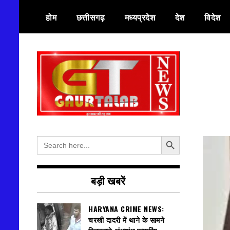
Skip
होम
छत्तीसगढ़
मध्यप्रदेश
देश
विदेश
to
content
हर खबर की तह तक
गौरतलब न्यूज
Search Button
Search
for:
बड़ी खबरें
HARYANA CRIME NEWS:
चरखी दादरी में थाने के सामने