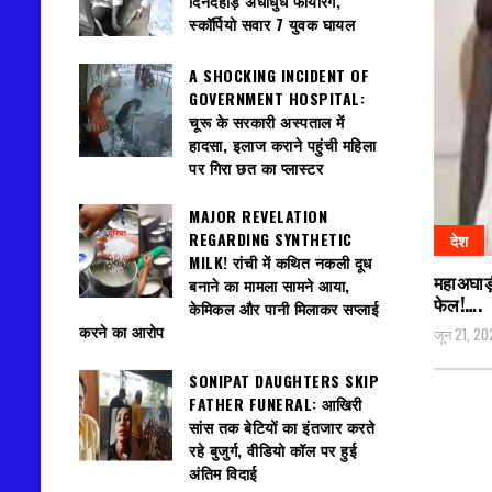
दिनदहाड़े अंधाधुंध फायरिंग,
स्कॉर्पियो सवार 7 युवक घायल
A SHOCKING INCIDENT OF
GOVERNMENT HOSPITAL:
चूरू के सरकारी अस्पताल में
हादसा, इलाज कराने पहुंची महिला
पर गिरा छत का प्लास्टर
MAJOR REVELATION
REGARDING SYNTHETIC
देश
MILK! रांची में कथित नकली दूध
महाअघाड़
बनाने का मामला सामने आया,
फेल!….
केमिकल और पानी मिलाकर सप्लाई
करने का आरोप
जून 21, 20
SONIPAT DAUGHTERS SKIP
FATHER FUNERAL: आखिरी
सांस तक बेटियों का इंतजार करते
रहे बुजुर्ग, वीडियो कॉल पर हुई
अंतिम विदाई