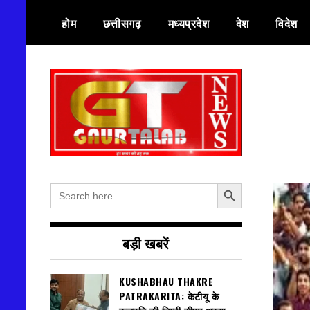
Skip
होम
छत्तीसगढ़
मध्यप्रदेश
देश
विदेश
to
content
हर खबर की तह तक
गौरतलब न्यूज
Search Button
Search
for:
बड़ी खबरें
KUSHABHAU THAKRE
PATRAKARITA: केटीयू के