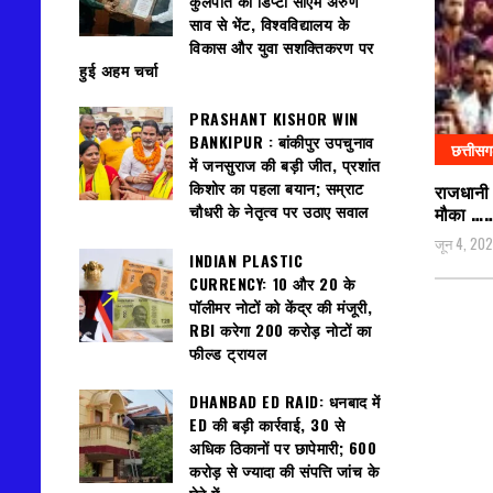
कुलपति की डिप्टी सीएम अरुण
साव से भेंट, विश्वविद्यालय के
विकास और युवा सशक्तिकरण पर
हुई अहम चर्चा
PRASHANT KISHOR WIN
BANKIPUR : बांकीपुर उपचुनाव
छत्तीस
में जनसुराज की बड़ी जीत, प्रशांत
किशोर का पहला बयान; सम्राट
राजधानी म
चौधरी के नेतृत्व पर उठाए सवाल
मौका …
जून 4, 20
INDIAN PLASTIC
CURRENCY: ₹10 और ₹20 के
पॉलीमर नोटों को केंद्र की मंजूरी,
RBI करेगा 200 करोड़ नोटों का
फील्ड ट्रायल
DHANBAD ED RAID: धनबाद में
ED की बड़ी कार्रवाई, 30 से
अधिक ठिकानों पर छापेमारी; 600
करोड़ से ज्यादा की संपत्ति जांच के