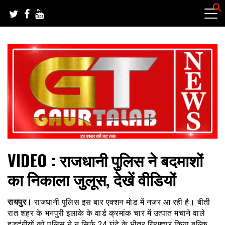
Skip
to
content
हर खबर की तह तक
गौरतलब न्यूज
VIDEO : राजधानी पुलिस ने बदमाशों
का निकाला जुलूस, देखें वीडियों
रायपुर।
राजधानी पुलिस इस बार एक्शन मोड में नजर आ रही है। बीती
रात शहर के भनपुरी इलाके के वार्ड क्रमांक चार में उत्पात मचाने वाले
हुड़दंगीयों को पुलिस ने न सिर्फ 24 घंटे के भीतर गिरफ्तार किया बल्कि