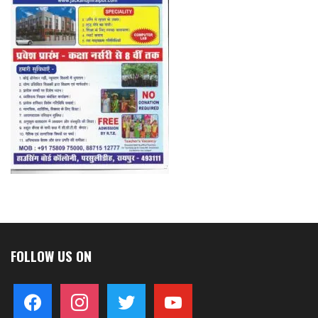
FOLLOW US ON
facebook
instagram
twitter
youtube