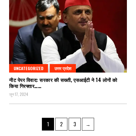
UNCATEGORIZED
उत्तर प्रदेश
नीट पेपर विवाद: सरकार की सख्ती, एसआईटी ने 14 लोगों को
किया गिरफ्तार……
जून 17, 2024
Posts
Page
Page
Page
1
2
3
→
pagination