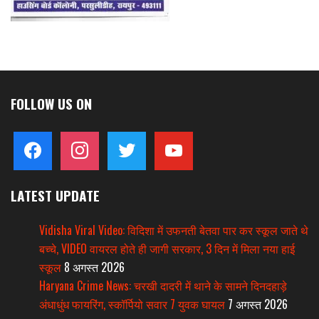
FOLLOW US ON
facebook
instagram
twitter
youtube
LATEST UPDATE
Vidisha Viral Video: विदिशा में उफनती बेतवा पार कर स्कूल जाते थे
बच्चे, VIDEO वायरल होते ही जागी सरकार, 3 दिन में मिला नया हाई
स्कूल
8 अगस्त 2026
Haryana Crime News: चरखी दादरी में थाने के सामने दिनदहाड़े
अंधाधुंध फायरिंग, स्कॉर्पियो सवार 7 युवक घायल
7 अगस्त 2026