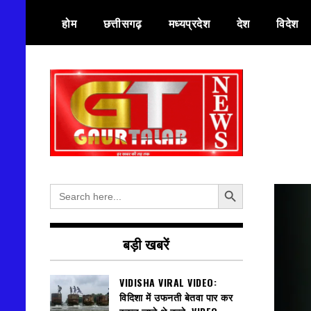
Skip
होम
छत्तीसगढ़
मध्यप्रदेश
देश
विदेश
to
content
हर खबर की तह तक
गौरतलब न्यूज
Search Button
Search
for:
बड़ी खबरें
VIDISHA VIRAL VIDEO:
विदिशा में उफनती बेतवा पार कर