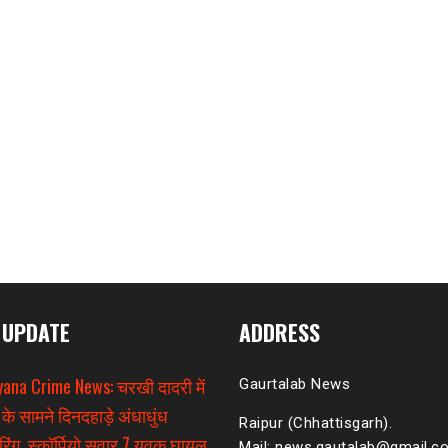
 UPDATE
ADDRESS
ana Crime News: चरखी दादरी में
Gaurtalab News
 के सामने दिनदहाड़े अंधाधुंध
Raipur (Chhattisgarh).
िंग, स्कॉर्पियो सवार 7 युवक घायल
Mail: news.gautalab@gmail.c