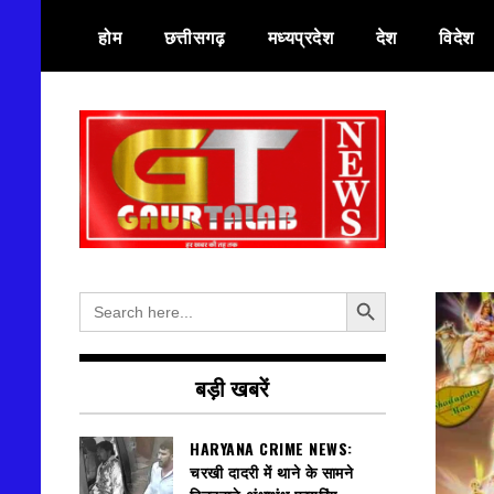
Skip
होम
छत्तीसगढ़
मध्यप्रदेश
देश
विदेश
to
content
हर खबर की तह तक
गौरतलब न्यूज
Search Button
Search
for:
बड़ी खबरें
HARYANA CRIME NEWS:
चरखी दादरी में थाने के सामने