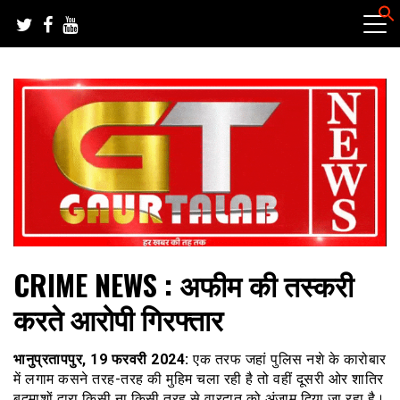
Skip
to
content
हर खबर की तह तक
गौरतलब न्यूज
CRIME NEWS : अफीम की तस्करी
करते आरोपी गिरफ्तार
भानुप्रतापपुर, 19 फरवरी 2024:
एक तरफ जहां पुलिस नशे के कारोबार
में लगाम कसने तरह-तरह की मुहिम चला रही है तो वहीं दूसरी ओर शातिर
बदमाशों द्वारा किसी ना किसी तरह से वारदात को अंजाम दिया जा रहा है।