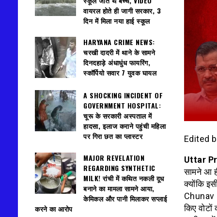
स्कूल जाते थे बच्चे, VIDEO
वायरल होते ही जागी सरकार, 3
दिन में मिला नया हाई स्कूल
HARYANA CRIME NEWS:
चरखी दादरी में थाने के सामने
दिनदहाड़े अंधाधुंध फायरिंग,
स्कॉर्पियो सवार 7 युवक घायल
A SHOCKING INCIDENT OF
GOVERNMENT HOSPITAL:
चूरू के सरकारी अस्पताल में
हादसा, इलाज कराने पहुंची महिला
पर गिरा छत का प्लास्टर
Edited 
MAJOR REVELATION
Uttar P
REGARDING SYNTHETIC
सामने आ ही
MILK! रांची में कथित नकली दूध
क्योंकि इ
बनाने का मामला सामने आया,
Chunav 20
केमिकल और पानी मिलाकर सप्लाई
किए वोटों
करने का आरोप