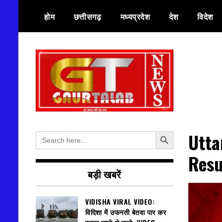
Skip
होम
छत्तीसगढ़
मध्यप्रदेश
देश
विदेश
to
content
हर खबर की तह तक
गौरतलब न्यूज
Search Button
Search
Utta
for:
Resu
बड़ी खबरें
VIDISHA VIRAL VIDEO:
विदिशा में उफनती बेतवा पार कर