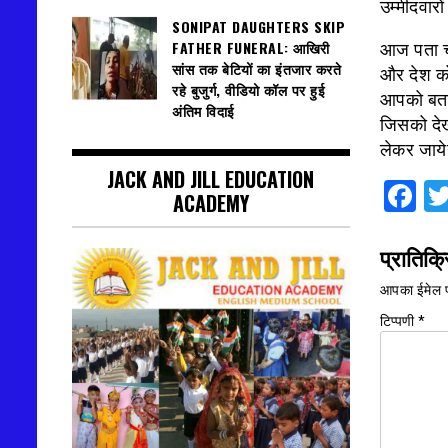
उम्मीदवारो
SONIPAT DAUGHTERS SKIP
FATHER FUNERAL: आखिरी
आज पता च
सांस तक बेटियों का इंतजार करते
और देश क
रहे बुजुर्ग, वीडियो कॉल पर हुई
आपको बता 
अंतिम विदाई
जिसको दे
लेकर जाये
JACK AND JILL EDUCATION
F
ACADEMY
प्रातिक्र
आपका ईमेल प
टिप्पणी
*