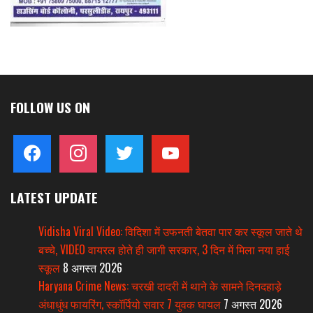
FOLLOW US ON
facebook
instagram
twitter
youtube
LATEST UPDATE
Vidisha Viral Video: विदिशा में उफनती बेतवा पार कर स्कूल जाते थे
बच्चे, VIDEO वायरल होते ही जागी सरकार, 3 दिन में मिला नया हाई
स्कूल
8 अगस्त 2026
Haryana Crime News: चरखी दादरी में थाने के सामने दिनदहाड़े
अंधाधुंध फायरिंग, स्कॉर्पियो सवार 7 युवक घायल
7 अगस्त 2026