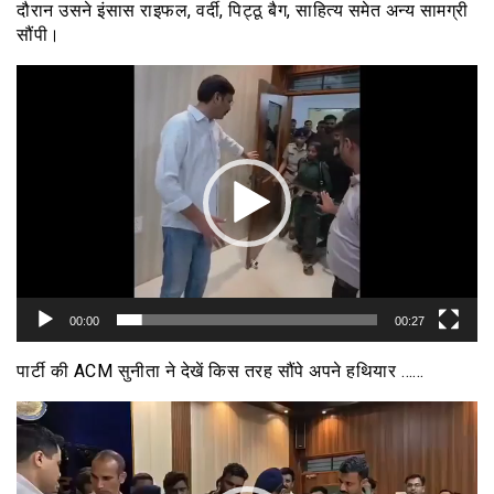
दौरान उसने इंसास राइफल, वर्दी, पिट्ठू बैग, साहित्य समेत अन्य सामग्री
सौंपी।
वीडियो
प्लेयर
00:00
00:27
पार्टी की ACM सुनीता ने देखें किस तरह सौंपे अपने हथियार ……
वीडियो
प्लेयर