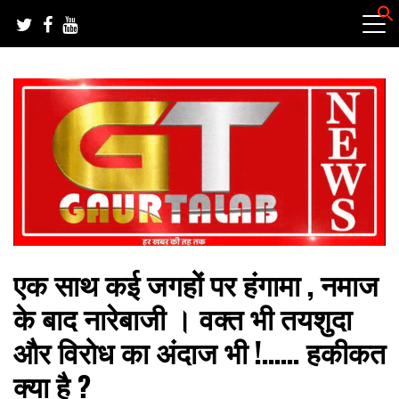
Skip
to
content
हर खबर की तह तक
गौरतलब न्यूज
एक साथ कई जगहों पर हंगामा , नमाज
के बाद नारेबाजी । वक्त भी तयशुदा
और विरोध का अंदाज भी !…… हकीकत
क्या है ?