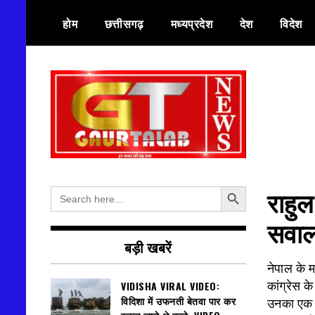
Skip
होम
छत्तीसगढ़
मध्यप्रदेश
देश
विदेश
to
content
हर खबर की तह तक
गौरतलब न्यूज
Search Button
Search
राहुल
for:
सवा
बड़ी खबरें
नेपाल के म
VIDISHA VIRAL VIDEO:
कांग्रेस के
विदिशा में उफनती बेतवा पार कर
उनका एक 