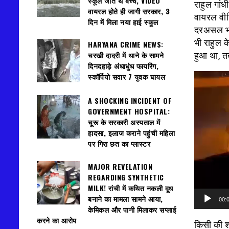
स्कूल जाते थे बच्चे, VIDEO
राहुल गांध
वायरल होते ही जागी सरकार, 3
वायरल वीड
दिन में मिला नया हाई स्कूल
दरअसल भाज
भी राहुल 
HARYANA CRIME NEWS:
चरखी दादरी में थाने के सामने
हुआ था, तब
दिनदहाड़े अंधाधुंध फायरिंग,
स्कॉर्पियो सवार 7 युवक घायल
वीडियो
प्लेयर
A SHOCKING INCIDENT OF
GOVERNMENT HOSPITAL:
चूरू के सरकारी अस्पताल में
हादसा, इलाज कराने पहुंची महिला
पर गिरा छत का प्लास्टर
MAJOR REVELATION
REGARDING SYNTHETIC
MILK! रांची में कथित नकली दूध
बनाने का मामला सामने आया,
00:
केमिकल और पानी मिलाकर सप्लाई
करने का आरोप
किसी की श