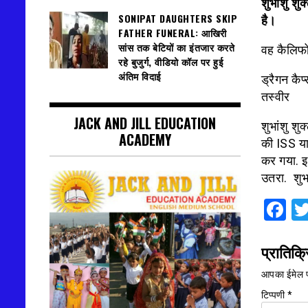
शुभांशु शु
SONIPAT DAUGHTERS SKIP
है।
FATHER FUNERAL: आखिरी
सांस तक बेटियों का इंतजार करते
वह कैलिफोर
रहे बुजुर्ग, वीडियो कॉल पर हुई
अंतिम विदाई
ड्रैगन कैप
तस्वीर
JACK AND JILL EDUCATION
शुभांशु शु
ACADEMY
की ISS यात
कर गया. इ
उतरा. शुभा
F
प्रातिक्र
आपका ईमेल प
टिप्पणी
*