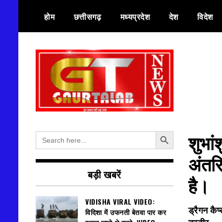
Skip
होम
छत्तीसगढ़
मध्यप्रदेश
देश
विदेश
to
content
हर खबर की तह तक
गौरतलब न्यूज
Search Button
Search
शुभां
for:
अंतरि
बड़ी खबरें
है।
VIDISHA VIRAL VIDEO:
ड्रैगन कैप
विदिशा में उफनती बेतवा पार कर