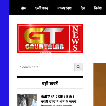
Skip
होम
छत्तीसगढ़
मध्यप्रदेश
देश
विदेश
to
content
हर खबर की तह तक
गौरतलब न्यूज
Search Button
Search
for:
बड़ी खबरें
HARYANA CRIME NEWS:
चरखी दादरी में थाने के सामने