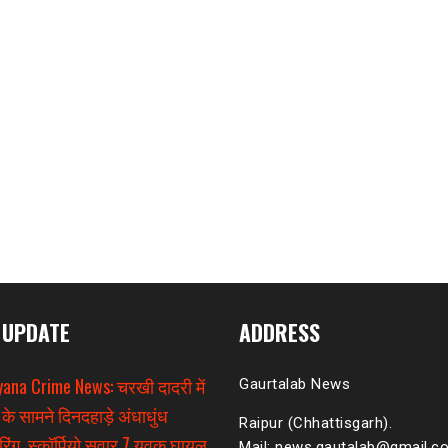
 UPDATE
ADDRESS
ana Crime News: चरखी दादरी में
Gaurtalab News
 के सामने दिनदहाड़े अंधाधुंध
Raipur (Chhattisgarh).
िंग, स्कॉर्पियो सवार 7 युवक घायल
Mail: news.gautalab@gmail.c