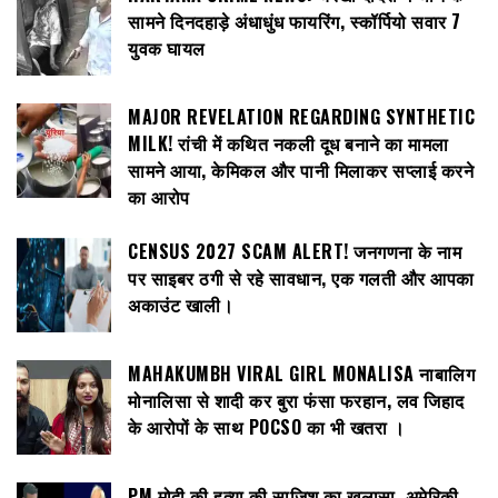
सामने दिनदहाड़े अंधाधुंध फायरिंग, स्कॉर्पियो सवार 7
युवक घायल
MAJOR REVELATION REGARDING SYNTHETIC
MILK! रांची में कथित नकली दूध बनाने का मामला
सामने आया, केमिकल और पानी मिलाकर सप्लाई करने
का आरोप
CENSUS 2027 SCAM ALERT! जनगणना के नाम
पर साइबर ठगी से रहे सावधान, एक गलती और आपका
अकाउंट खाली।
MAHAKUMBH VIRAL GIRL MONALISA नाबालिग
मोनालिसा से शादी कर बुरा फंसा फरहान, लव जिहाद
के आरोपों के साथ POCSO का भी खतरा ।
PM मोदी की हत्या की साजिश का खुलासा, अमेरिकी