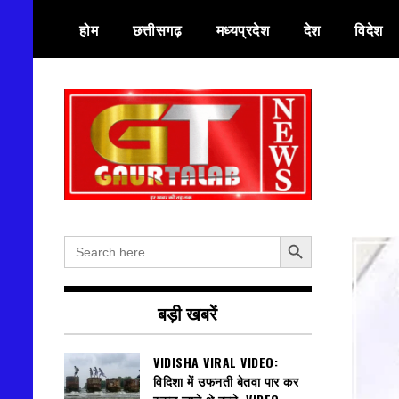
Skip
होम
छत्तीसगढ़
मध्यप्रदेश
देश
विदेश
to
content
हर खबर की तह तक
गौरतलब न्यूज
Search Button
Search
for:
बड़ी खबरें
VIDISHA VIRAL VIDEO:
विदिशा में उफनती बेतवा पार कर