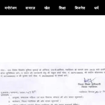
मनोरंजन
वायरल
खेल
शिक्षा
बिजनेस
धर्म