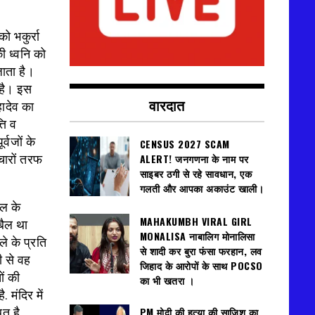
ो भकुर्रा
ी ध्वनि को
जाता है।
 है। इस
वारदात
ादेव का
ति व
्वजों के
CENSUS 2027 SCAM
ALERT! जनगणना के नाम पर
चारों तरफ
साइबर ठगी से रहे सावधान, एक
गलती और आपका अकाउंट खाली।
ैल के
MAHAKUMBH VIRAL GIRL
बैल था
MONALISA नाबालिग मोनालिसा
े के प्रति
से शादी कर बुरा फंसा फरहान, लव
ी से वह
जिहाद के आरोपों के साथ POCSO
ों की
का भी खतरा ।
मंदिर में
PM मोदी की हत्या की साजिश का
त है,