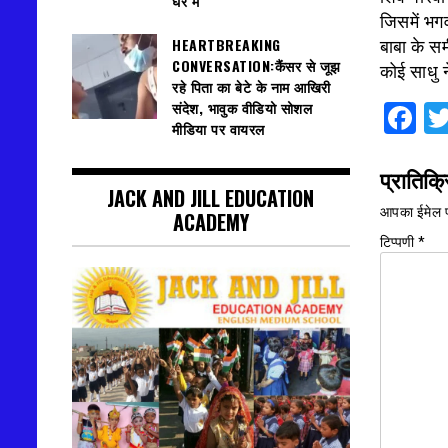
घेरे में
जिसमें भगव
HEARTBREAKING
बाबा के सम
CONVERSATION:कैंसर से जूझ
कोई साधु न
रहे पिता का बेटे के नाम आखिरी
संदेश, भावुक वीडियो सोशल
F
मीडिया पर वायरल
प्रातिक्र
JACK AND JILL EDUCATION
आपका ईमेल प
ACADEMY
टिप्पणी
*