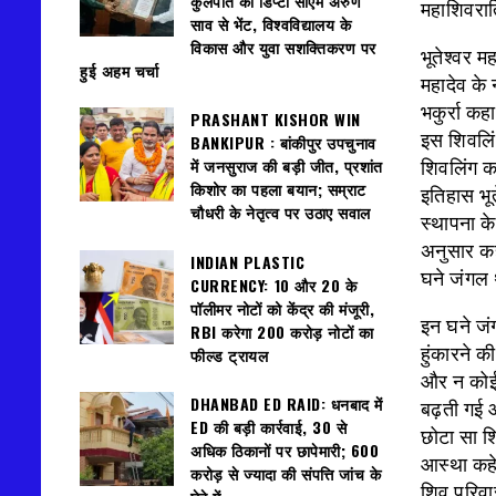
कुलपति की डिप्टी सीएम अरुण
महाशिवरात्
साव से भेंट, विश्वविद्यालय के
विकास और युवा सशक्तिकरण पर
भूतेश्वर म
हुई अहम चर्चा
महादेव के 
भकुर्रा कह
PRASHANT KISHOR WIN
इस शिवलिंग
BANKIPUR : बांकीपुर उपचुनाव
में जनसुराज की बड़ी जीत, प्रशांत
शिवलिंग क
किशोर का पहला बयान; सम्राट
इतिहास भूत
चौधरी के नेतृत्व पर उठाए सवाल
स्थापना के
अनुसार कह
INDIAN PLASTIC
घने जंगल
CURRENCY: ₹10 और ₹20 के
पॉलीमर नोटों को केंद्र की मंजूरी,
इन घने जंग
RBI करेगा 200 करोड़ नोटों का
हुंकारने क
फील्ड ट्रायल
और न कोई 
DHANBAD ED RAID: धनबाद में
बढ़ती गई 
ED की बड़ी कार्रवाई, 30 से
छोटा सा शि
अधिक ठिकानों पर छापेमारी; 600
आस्था कहे
करोड़ से ज्यादा की संपत्ति जांच के
शिव परिवार