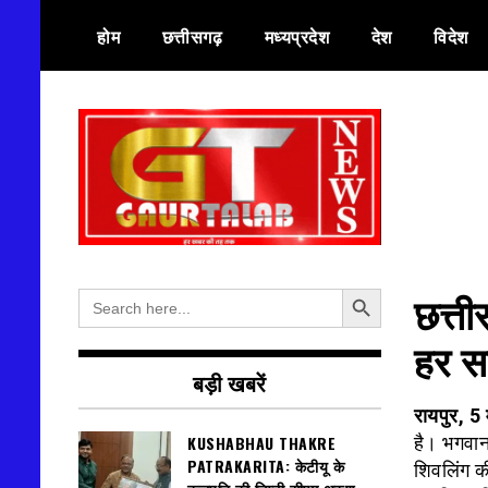
Skip
होम
छत्तीसगढ़
मध्यप्रदेश
देश
विदेश
to
content
हर खबर की तह तक
गौरतलब न्यूज
Search Button
Search
छत्ती
for:
हर स
बड़ी खबरें
रायपुर, 5
KUSHABHAU THAKRE
है। भगवान
PATRAKARITA: केटीयू के
शिवलिंग क