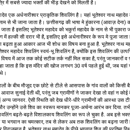
रि में सबसे ज्यादा भक्तों की भीड़ देखने को मिलती है।
हादेव एक अर्धनारीश्वर प्राकृतिक शिवलिंग है। यहां भूतेश्वर नाथ महादेव क
नाम से भी जाना जाता है। छत्तीसगढ़ की भाषा मे हुंकारना (आवाज़ देना) क
ा जाता है इसलिए भूतेश्वर महादेव को भकुर्रा महादेव के नाम से भी पुकारा 
 में हल्की सी दरार भी है, इसलिए इसे अर्धनारीश्वर के रूप मे पूजा जाता
ा बढ़ता हुआ आकार आज भी शोध का विषय बना हुआ है. भूतेश्वर नाथ मह
ेश्वर महादेव शिवलिंग स्वयं-भू शिवलिंग है, क्योंकि इस शिवलिंग की उत्पत्
 विषय में आज तक कोई सटीक तर्क नहीं मिल सका है, परंतु जानकारों व पूर
ा जाता है कि इस मंदिर की खोज लगभग 30 वर्ष पहले हुई थी, जब यहां 
 थे।
लों के बीच मौजूद एक छोटे से टीले से आसपास के गांव वालों को किसी ब
ी आवाज सुनाई देती थी, परंतु जब ग्रामीणों ने जाकर देखा तो वहां न कोई 
अन्य जानवर. ऐसी स्थिति को देख धीरे-धीरे ग्रामीणों की आस्था उस टील
और उन्होंने उसे शिव का स्वरूप मानकर पूजा-अर्चना आरंभ कर दिया. तभ
वलिंग बढ़ते-बढ़ते विशालकाय शिवलिंग का रूप ले चुका है. अब इसे भक्त
 या भगवान का चमत्कार, तब से लेकर अब तक शिवलिंग का बढ़ना जारी है. 
 विराजमान है. भूतेश्वर नाथ महादेव के पीछे भगवान शिव की प्रतिमा स्थि