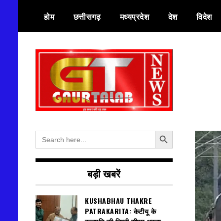
Skip
होम
छत्तीसगढ़
मध्यप्रदेश
देश
विदेश
to
content
हर खबर की तह तक
गौरतलब न्यूज
Search Button
Search
for:
बड़ी खबरें
KUSHABHAU THAKRE
PATRAKARITA: केटीयू के