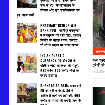
कुलपति की डिप्टी सीएम अरुण
साव से भेंट, विश्वविद्यालय के
विकास और युवा सशक्तिकरण पर
हुई अहम चर्चा
PRASHANT KISHOR WIN
BANKIPUR : बांकीपुर उपचुनाव
में जनसुराज की बड़ी जीत, प्रशांत
किशोर का पहला बयान; सम्राट
चौधरी के नेतृत्व पर उठाए सवाल
छत्तीस
INDIAN PLASTIC
मध्य प्रद
CURRENCY: ₹10 और ₹20 के
ट्रेनों क
पॉलीमर नोटों को केंद्र की मंजूरी,
RBI करेगा 200 करोड़ नोटों का
मई 2, 202
फील्ड ट्रायल
DHANBAD ED RAID: धनबाद में
ED की बड़ी कार्रवाई, 30 से
अधिक ठिकानों पर छापेमारी; 600
करोड़ से ज्यादा की संपत्ति जांच के