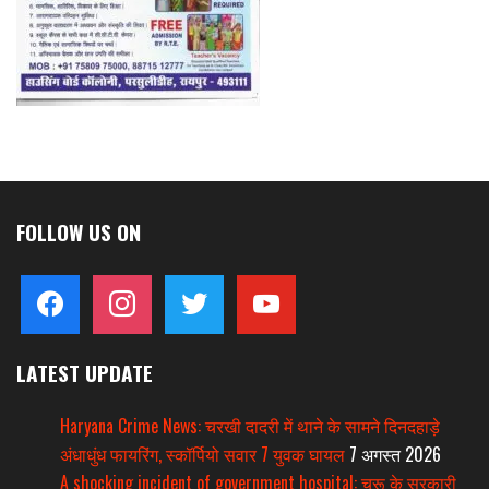
FOLLOW US ON
facebook
instagram
twitter
youtube
LATEST UPDATE
Haryana Crime News: चरखी दादरी में थाने के सामने दिनदहाड़े
अंधाधुंध फायरिंग, स्कॉर्पियो सवार 7 युवक घायल
7 अगस्त 2026
A shocking incident of government hospital: चूरू के सरकारी