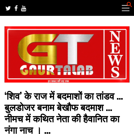
Skip
to
content
हर खबर की तह तक
गौरतलब न्यूज
‘शिव’ के राज में बदमाशों का तांडव …
बुलडोजर बनाम बेखौफ बदमाश …
नीमच में कथित नेता की हैवानित का
नंगा नाच । …