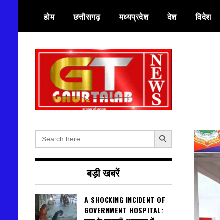
Skip
होम
छत्तीसगढ़
मध्यप्रदेश
देश
विदेश
to
content
हर खबर की तह तक
गौरतलब न्यूज
Search Button
Search
for:
बड़ी खबरें
A SHOCKING INCIDENT OF
GOVERNMENT HOSPITAL: