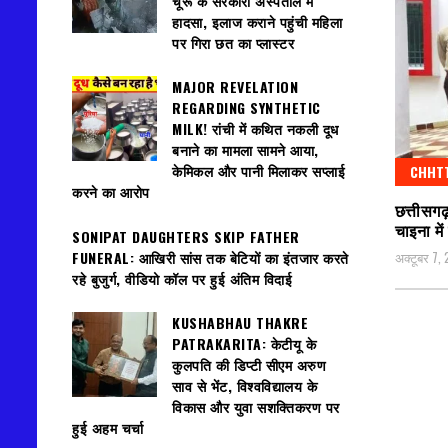
चूरू के सरकारी अस्पताल में
हादसा, इलाज कराने पहुंची महिला
पर गिरा छत का प्लास्टर
MAJOR REVELATION
REGARDING SYNTHETIC
MILK! रांची में कथित नकली दूध
बनाने का मामला सामने आया,
केमिकल और पानी मिलाकर सप्लाई
CHHT
करने का आरोप
छत्तीसगढ
चाइना मे
SONIPAT DAUGHTERS SKIP FATHER
अक्टूबर 7,
FUNERAL: आखिरी सांस तक बेटियों का इंतजार करते
रहे बुजुर्ग, वीडियो कॉल पर हुई अंतिम विदाई
KUSHABHAU THAKRE
PATRAKARITA: केटीयू के
कुलपति की डिप्टी सीएम अरुण
साव से भेंट, विश्वविद्यालय के
विकास और युवा सशक्तिकरण पर
हुई अहम चर्चा