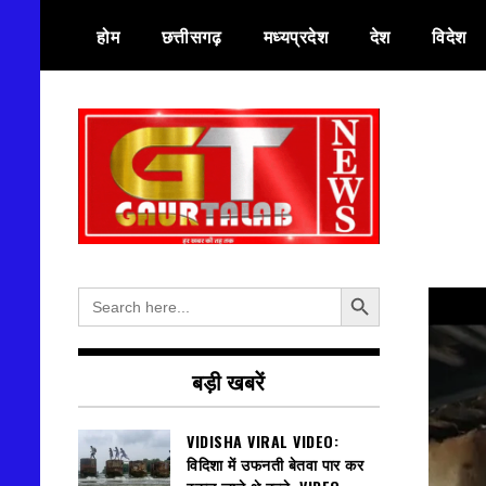
Skip
होम
छत्तीसगढ़
मध्यप्रदेश
देश
विदेश
to
content
हर खबर की तह तक
गौरतलब न्यूज
Search Button
Search
for:
बड़ी खबरें
VIDISHA VIRAL VIDEO:
विदिशा में उफनती बेतवा पार कर