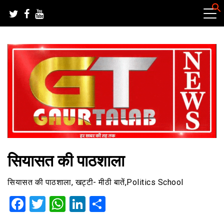
Skip
to
content
हर खबर की तह तक
गौरतलब न्यूज
सियासत की पाठशाला
सियासत की पाठशाला, खट्टी- मीठी बातें,Politics School
Facebook
Twitter
WhatsApp
LinkedIn
Share