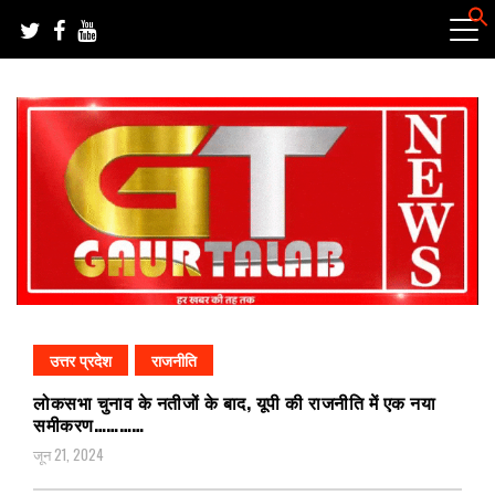
Skip
to
content
हर खबर की तह तक
गौरतलब न्यूज
उत्तर प्रदेश
राजनीति
लोकसभा चुनाव के नतीजों के बाद, यूपी की राजनीति में एक नया
समीकरण…………
जून 21, 2024