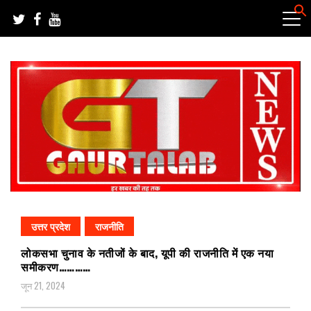
Skip
to
content
हर खबर की तह तक
गौरतलब न्यूज
उत्तर प्रदेश
राजनीति
लोकसभा चुनाव के नतीजों के बाद, यूपी की राजनीति में एक नया
समीकरण…………
जून 21, 2024