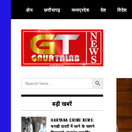
Skip
होम
छत्तीसगढ़
मध्यप्रदेश
देश
विदेश
to
content
हर खबर की तह तक
गौरतलब न्यूज
Search Button
Search
for:
बड़ी खबरें
HARYANA CRIME NEWS:
चरखी दादरी में थाने के सामने