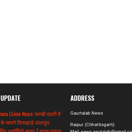
 UPDATE
ADDRESS
ana Crime News: चरखी दादरी में
Gaurtalab News
 के सामने दिनदहाड़े अंधाधुंध
Raipur (Chhattisgarh).
िंग, स्कॉर्पियो सवार 7 युवक घायल
Mail: news.gautalab@gmail.c