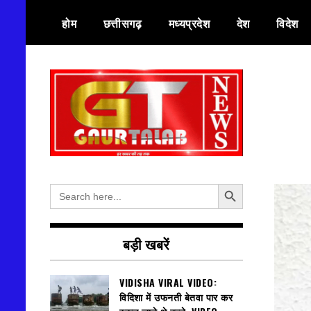
Skip
होम
छत्तीसगढ़
मध्यप्रदेश
देश
विदेश
to
content
हर खबर की तह तक
गौरतलब न्यूज
Search Button
Search
for:
बड़ी खबरें
VIDISHA VIRAL VIDEO:
विदिशा में उफनती बेतवा पार कर