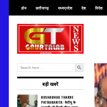
Skip
होम
छत्तीसगढ़
मध्यप्रदेश
देश
विदेश
to
content
हर खबर की तह तक
गौरतलब न्यूज
Search Button
Search
for:
बड़ी खबरें
KUSHABHAU THAKRE
PATRAKARITA: केटीयू के