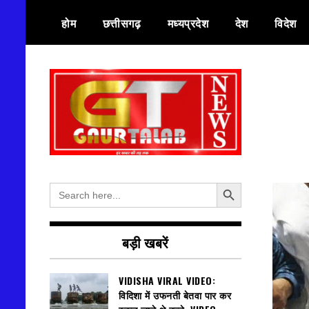
Skip
होम
छत्तीसगढ़
मध्यप्रदेश
देश
विदेश
to
content
हर खबर की तह तक
गौरतलब न्यूज
Search Button
Search
for:
बड़ी खबरें
VIDISHA VIRAL VIDEO:
विदिशा में उफनती बेतवा पार कर