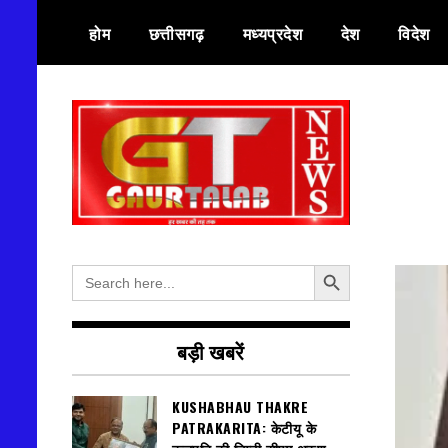
Skip
होम
छत्तीसगढ़
मध्यप्रदेश
देश
विदेश
to
content
हर खबर की तह तक
गौरतलब न्यूज
Search Button
Search
for:
बड़ी खबरें
KUSHABHAU THAKRE
PATRAKARITA: केटीयू के