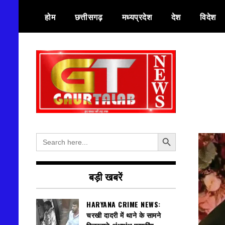
Skip
होम
छत्तीसगढ़
मध्यप्रदेश
देश
विदेश
to
content
हर खबर की तह तक
गौरतलब न्यूज
Search Button
Search
for:
बड़ी खबरें
HARYANA CRIME NEWS:
चरखी दादरी में थाने के सामने