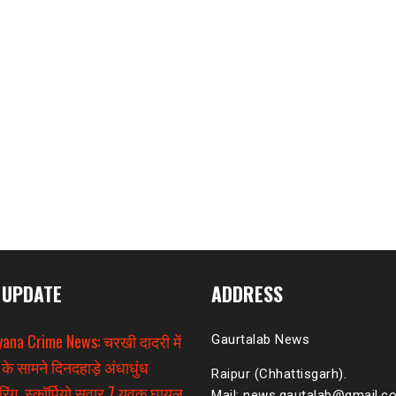
 UPDATE
ADDRESS
ana Crime News: चरखी दादरी में
Gaurtalab News
 के सामने दिनदहाड़े अंधाधुंध
Raipur (Chhattisgarh).
िंग, स्कॉर्पियो सवार 7 युवक घायल
Mail: news.gautalab@gmail.c