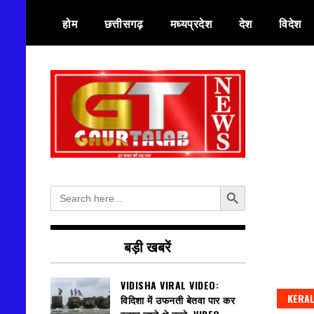
Skip
होम
छत्तीसगढ़
मध्यप्रदेश
देश
विदेश
to
content
हर खबर की तह तक
गौरतलब न्यूज
Search Button
Search
for:
बड़ी खबरें
VIDISHA VIRAL VIDEO:
KERA
विदिशा में उफनती बेतवा पार कर