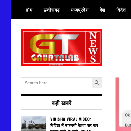
Skip
होम
छत्तीसगढ़
मध्यप्रदेश
देश
विदेश
to
content
हर खबर की तह तक
गौरतलब न्यूज
Search Button
Search
for:
बड़ी खबरें
VIDISHA VIRAL VIDEO:
विदिशा में उफनती बेतवा पार कर