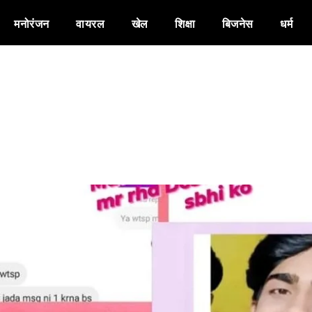
मनोरंजन
वायरल
खेल
शिक्षा
बिजनेस
धर्म