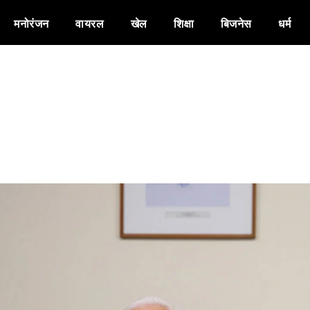
मनोरंजन
वायरल
खेल
शिक्षा
बिजनेस
धर्म