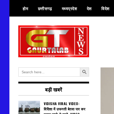
Skip
होम
छत्तीसगढ़
मध्यप्रदेश
देश
विदेश
to
content
हर खबर की तह तक
गौरतलब न्यूज
Search Button
Search
for:
बड़ी खबरें
VIDISHA VIRAL VIDEO:
विदिशा में उफनती बेतवा पार कर